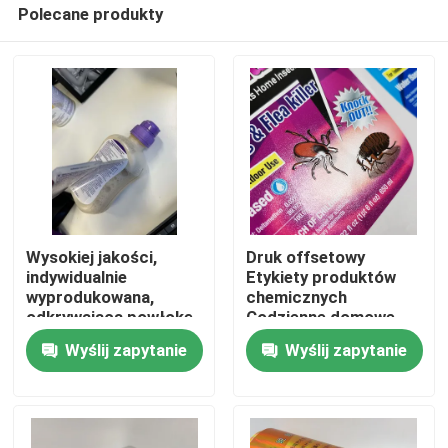
Polecane produkty
Wysokiej jakości,
Druk offsetowy
indywidualnie
Etykiety produktów
wyprodukowana,
chemicznych
Dom
odkrywająca powłokę,
Codzienne domowe
druk z dwóch stron,
etykiety rolkowe Bopp
Wyślij zapytanie
Wyślij zapytanie
naklejka
wielowarstwowa, klej
O nas
do olejów silnikowych,
użytkowanie
przemysłowe
Łączność