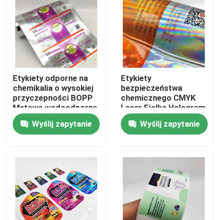
Produkty
Naklejki samoprzylepne
Etykiety odporne na
Etykiety
chemikalia o wysokiej
bezpieczeństwa
Naklejki na etykiety opakowań
przyczepności BOPP
chemicznego CMYK
Matowe wodoodporne
Laser Fiolka Hologram
naklejki winylowe
Wodoodporne etykiety
Niestandardowe etykiety detaliczne
Wyślij zapytanie
Wyślij zapytanie
samoprzylepne
Etykiety samoprzylepne do żywności
Etykiety na butelki z napojami
Wodoodporne etykiety kosmetyczne