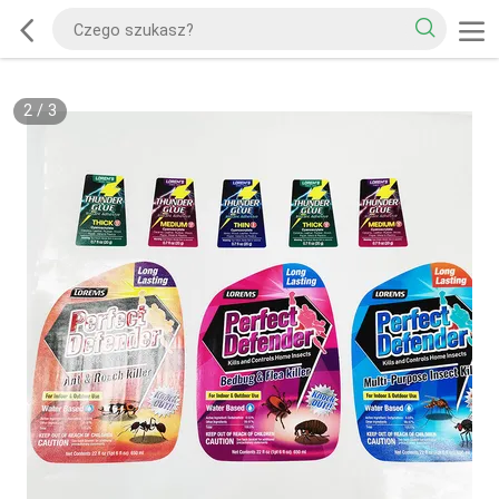
2
/
3