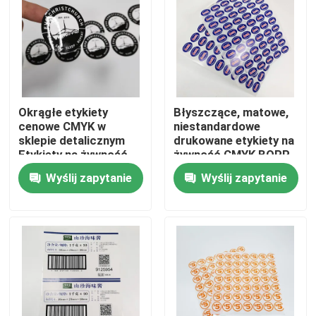
Produkty
Naklejki samoprzylepne
Okrągłe etykiety
Błyszczące, matowe,
cenowe CMYK w
niestandardowe
Naklejki na etykiety opakowań
sklepie detalicznym
drukowane etykiety na
Etykiety na żywność
żywność CMYK BOPP
do druku Pantone
Etykiety na półki w
Niestandardowe etykiety detaliczne
Wyślij zapytanie
Wyślij zapytanie
PMS
sklepach
spożywczych
Etykiety samoprzylepne do żywności
Etykiety na butelki z napojami
Wodoodporne etykiety kosmetyczne