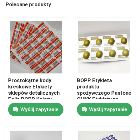
Polecane produkty
Prostokątne kody
BOPP Etykieta
kreskowe Etykiety
produktu
sklepów detalicznych
spożywczego Pantone
Dom
Folia BOPP Kolory
CMYK Etykiety na
CMYK Etykieta cenowa
półki warzywne
Wyślij zapytanie
Wyślij zapytanie
sklepu spożywczego
O nas
Łączność